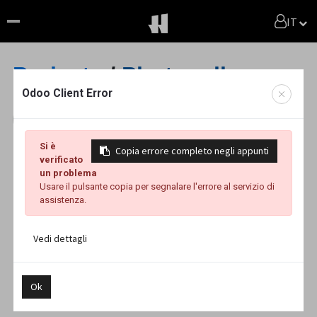
IT
Projects
/
Photogallery
Odoo Client Error
Filtri
0
Si è
Copia errore completo negli appunti
Loading...
verificato
un problema
Usare il pulsante copia per segnalare l'errore al servizio di
assistenza.
Vedi dettagli
Ok