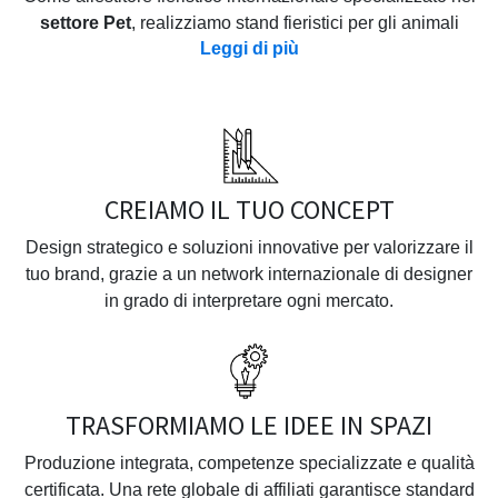
settore Pet
, realizziamo stand fieristici per gli animali
Leggi di più
domestici che vanno oltre la semplice esposizione di
prodotti: ogni progettazione stand pet industry su misura è
pensata per esprimere l'essenza del brand e generare un
impatto concreto nelle fiere pet internazionali. Siamo
partner di riferimento per i principali marchi del pet a livello
mondiale e partecipiamo a eventi come
Global Pet Expo,
CREIAMO IL TUO CONCEPT
Interzoo, Saudi Pet Expo e Zoomark
, dove il nostro
exhibition design per il settore animali e pet care si traduce
Design strategico e soluzioni innovative per valorizzare il
in allestimenti fieristici per il settore pet scenografici e
tuo brand, grazie a un network internazionale di designer
coinvolgenti, vere estensioni dell'identità del cliente.
in grado di interpretare ogni mercato.
Dall'ideazione alla produzione, ogni dettaglio è curato per
riflettere i valori del marchio e garantire un'esperienza
memorabile. Operiamo secondo
The Neutral Way
, il
TRASFORMIAMO LE IDEE IN SPAZI
nostro approccio sostenibile che utilizza stand modulari e
processi certificati per ridurre le emissioni di CO₂.
Produzione integrata, competenze specializzate e qualità
certificata. Una rete globale di affiliati garantisce standard