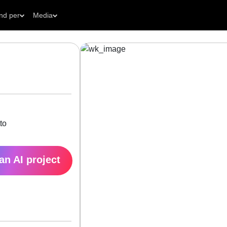
nd per
Media
to
 an AI project